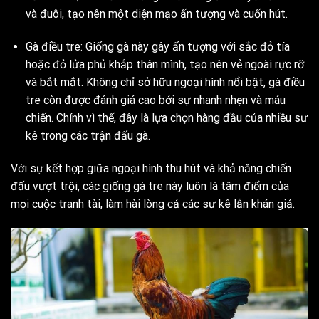
và đuôi, tạo nên một diện mạo ấn tượng và cuốn hút.
Gà điều tre: Giống gà này gây ấn tượng với sắc đỏ tía
hoặc đỏ lửa phủ khắp thân mình, tạo nên vẻ ngoài rực rỡ
và bắt mắt. Không chỉ sở hữu ngoại hình nổi bật, gà điều
tre còn được đánh giá cao bởi sự nhanh nhẹn và máu
chiến. Chính vì thế, đây là lựa chọn hàng đầu của nhiều sư
kê trong các trận đấu gà.
Với sự kết hợp giữa ngoại hình thu hút và khả năng chiến
đấu vượt trội, các giống gà tre này luôn là tâm điểm của
mọi cuộc tranh tài, làm hài lòng cả các sư kê lẫn khán giả.