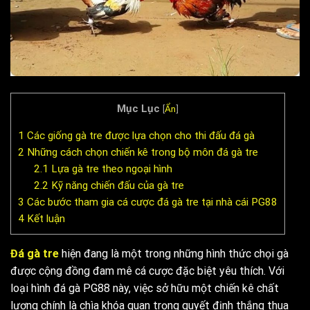
Mục Lục
[
Ẩn
]
1
Các giống gà tre được lựa chọn cho thi đấu đá gà
2
Những cách chọn chiến kê trong bộ môn đá gà tre
2.1
Lựa gà tre theo ngoại hình
2.2
Kỹ năng chiến đấu của gà tre
3
Các bước tham gia cá cược đá gà tre tại nhà cái PG88
4
Kết luận
Đá gà tre
hiện đang là một trong những hình thức chọi gà
được cộng đồng đam mê cá cược đặc biệt yêu thích. Với
loại hình đá gà PG88 này, việc sở hữu một chiến kê chất
lượng chính là chìa khóa quan trọng quyết định thắng thua