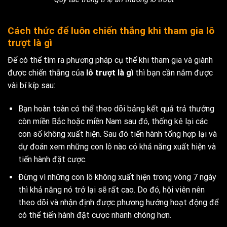
Cách thức để luôn chiến thắng khi tham gia lô
trượt là gì
Để có thể tìm ra phương pháp cụ thể khi tham gia và giành
được chiến thắng của
lô trượt là gì
thì bạn cần nắm được
vài bí kíp sau:
Bạn hoàn toàn có thể theo dõi bảng kết quả trả thưởng
còn miền Bắc hoặc miền Nam sau đó, thống kê lại các
con số không xuất hiện. Sau đó tiến hành tổng hợp lại và
dự đoán xem những con lô nào có khả năng xuất hiện và
tiến hành đặt cược.
Đừng vì những con lô không xuất hiện trong vòng 7 ngày
thì khả năng nó trở lại sẽ rất cao. Do đó, hội viên nên
theo dõi và nhận định được phương hướng hoạt động để
có thể tiến hành đặt cược nhanh chóng hơn.