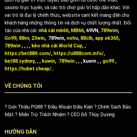
casino trực tuyến, và các trò chơi giải trí hấp dẫn khác. Với
vai trò là đại lý chính thức, website cam kết mang đến cho
khách hàng những thông tin và dịch vụ chất lượng nhất. Đối
tác của nhà cái:
nhà cái mb66
,
MB66
, 69VN,
789wim
,
Go99
,
88vv
,
23win
, 789win,
nohu
,
88clb
,
app ok365
,
789win
, , , ,
kèo nhà cái World Cup
, ,
https://bet88lt.com/
,
https://u888com.info/
,
bet88.sydney
, , ,
kuwin
,
789win
,
, , kuwin ,
,
go99
,
https://hubet.cheap/
,
VỀ CHÚNG TÔI
?
Giới Thiệu PG88
?
Điều Khoản Điều Kiện
?
Chính Sách Bảo
Mật
?
Miễn Trừ Trách Nhiệm
?
CEO Đỗ Thùy Dương
HƯỚNG DẪN