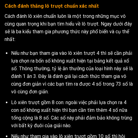
Cách đánh thắng lô trượt chuẩn xác nhất
Cách đánh lô xiên chuẩn luôn là một trong những mục vô
cùng quan trọng khi bạn tìm hiểu về lô trượt. Ngay dưới đây
sẽ là ba kiểu tham gia phương thức này phổ biến và cụ thể
nhất:
Nếu như bạn tham gia vào lô xiên trượt 4 thì sẽ cần phải
lựa chọn ra bốn số không xuất hiện tại bảng kết quả xổ
số. Thông thường, tỷ lệ ăn thưởng của loại hình này sẽ là
đánh 1 ăn 3. Đây là đánh giá lại cách thức tham gia vô
cùng đơn giản vì các bạn tìm ra được 4 số trong 73 số là
vô cùng đơn giản.
Lô xiên trượt gồm 8 con: ngoài việc phải lựa chọn ra 4
con số không xuất hiện thì bạn cần tìm thêm 4 số nữa
tổng cộng là 8 số. Các số này phải đảm bảo không trùng
với bất kỳ đuôi của giải nào.
Nếu như tham gia vào lô xiên trượt gồm 10 số thì hội