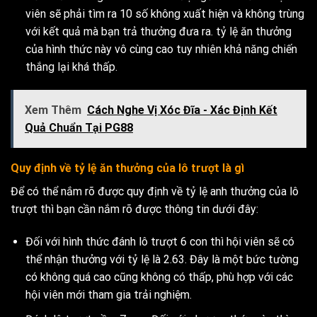
viên sẽ phải tìm ra 10 số không xuất hiện và không trùng
với kết quả mà bạn trả thưởng đưa ra. tỷ lệ ăn thưởng
của hình thức này vô cùng cao tuy nhiên khả năng chiến
thắng lại khá thấp.
Xem Thêm
Cách Nghe Vị Xóc Đĩa - Xác Định Kết
Quả Chuẩn Tại PG88
Quy định về tỷ lệ ăn thưởng của lô trượt là gì
Để có thể nắm rõ được quy định về tỷ lệ anh thưởng của lô
trượt thì bạn cần nắm rõ được thông tin dưới đây:
Đối với hình thức đánh lô trượt 6 con thì hội viên sẽ có
thể nhận thưởng với tỷ lệ là 2.63. Đây là một bức tường
có không quá cao cũng không có thấp, phù hợp với các
hội viên mới tham gia trải nghiệm.