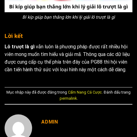
Bí kíp giúp bạn thắng lớn khi lý giải lô trượt là gì
Lời kết
Lô trượt là gì
vẫn luôn là phương pháp được rất nhiều hội
viên mong muốn tìm hiểu và giải mã. Thông qua các dữ liệu
được cung cấp cụ thể phía trên đây của PG88 thì hội viên
cần tiến hành thử sức với loại hình này một cách dễ dàng.
Mục nhập này đã được đăng trong
Cẩm Nang Cá Cược
. Đánh dấu trang
permalink
.
ADMIN