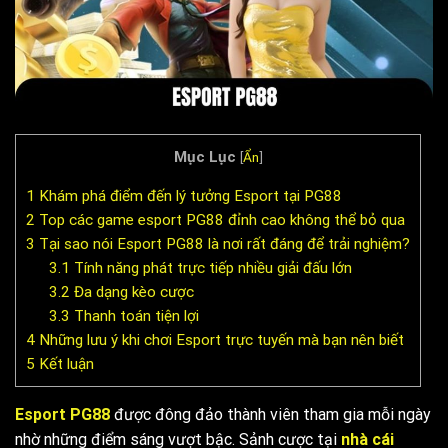
Mục Lục
[
Ẩn
]
1
Khám phá điểm đến lý tưởng Esport tại PG88
2
Top các game esport PG88 đỉnh cao không thể bỏ qua
3
Tại sao nói Esport PG88 là nơi rất đáng để trải nghiệm?
3.1
Tính năng phát trực tiếp nhiều giải đấu lớn
3.2
Đa dạng kèo cược
3.3
Thanh toán tiện lợi
4
Những lưu ý khi chơi Esport trực tuyến mà bạn nên biết
5
Kết luận
Esport PG88
được đông đảo thành viên tham gia mỗi ngày
nhờ những điểm sáng vượt bậc. Sảnh cược tại
nhà cái