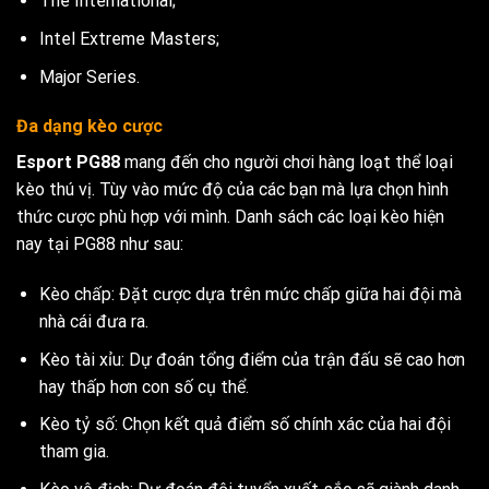
The International;
Intel Extreme Masters;
Major Series.
Đa dạng kèo cược
Esport PG88
mang đến cho người chơi hàng loạt thể loại
kèo thú vị. Tùy vào mức độ của các bạn mà lựa chọn hình
thức cược phù hợp với mình. Danh sách các loại kèo hiện
nay tại PG88 như sau:
Kèo chấp: Đặt cược dựa trên mức chấp giữa hai đội mà
nhà cái đưa ra.
Kèo tài xỉu: Dự đoán tổng điểm của trận đấu sẽ cao hơn
hay thấp hơn con số cụ thể.
Kèo tỷ số: Chọn kết quả điểm số chính xác của hai đội
tham gia.