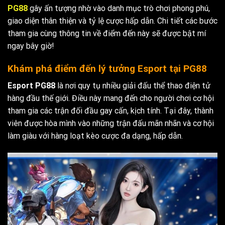
PG88
gây ấn tượng nhờ vào danh mục trò chơi phong phú,
giao diện thân thiện và tỷ lệ cược hấp dẫn. Chi tiết các bước
tham gia cùng thông tin về điểm đến này sẽ được bật mí
ngay bây giờ!
Khám phá điểm đến lý tưởng Esport tại PG88
Esport PG88
là nơi quy tụ nhiều giải đấu thể thao điện tử
hàng đầu thế giới. Điều này mang đến cho người chơi cơ hội
tham gia các trận đối đầu gay cấn, kịch tính. Tại đây, thành
viên được hòa mình vào những trận đấu mãn nhãn và cơ hội
làm giàu với hàng loạt kèo cược đa dạng, hấp dẫn.