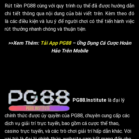
Rút tiền PG88 cùng với quy trình cụ thể đã được hướng dẫn
chi tiết thông qua nội dung của bài viết trên. Kèm theo đó
là các điều kiện và lưu ý để người chơi có thể tiến hành việc
rút thưởng nhanh chóng và thuận tiện.
>>Xem Thêm:
Tải App PG88
– Ứng Dụng Cá Cược Hoàn
Hảo Trên Mobile
PG88.Institute
là đại lý
chính thức được ủy quyền của PG88, chuyên cung cấp các
dịch vụ giải trí trực tuyến, bao gồm cá cược thể thao,
casino trực tuyến, và các trò chơi giải trí hấp dẫn khác. Với
vai trò là đại lý chính thức, website cam kết mang đến cho