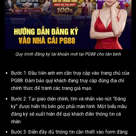
Quy trình đăng ký tài khoản mới tại PG88 cho tân binh
Bước 1: Đầu tiên anh em cần truy cập vào trang chủ của
PG88. Đảm bảo quý khách đang truy cập đúng địa chỉ
chính thức để tránh các trang giả mạo.
Bước 2: Tại giao diện chính, tìm và nhấn vào nút “Đăng
ký” được hiển thị bên góc phải màn hình. Một biểu mẫu
đăng ký sẽ xuất hiện để quý khách điền thông tin cá
nhân.
Bước 3: Điền đầy đủ thông tin cần thiết vào form đăng