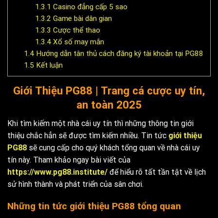
1.3.1
Casino đẳng cấp 5 sao
1.3.2
Game bài dân gian
1.3.3
Cược thể thao
1.3.4
Xổ số may mắn
1.4
Hướng dẫn tân thủ cách đăng ký tài khoản tại PG88
1.5
Kết luận
Giới Thiệu PG88 | Trang cá cược uy tín,
an toàn 2025
Khi tìm kiếm một nhà cái uy tín thì những thông tin giới
thiệu chắc hẳn sẽ được tìm kiếm nhiều. Tin tức
giới thiệu
PG88
sẽ cung cấp cho quý khách tổng quan về nhà cái uy
tín này. Tham khảo ngay bài viết của
https://www.pg88.institute/
để hiểu rõ tất tần tật về lịch
sử hình thành và phát triển của sân chơi.
Những tin tức giới thiệu PG88 tổng quan