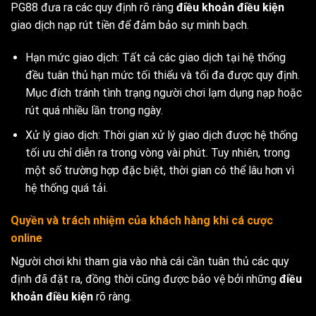
PG88 đưa ra các quy định rõ ràng
điều khoản điều kiện
giao dịch nạp rút tiền để đảm bảo sự minh bạch.
Hạn mức giao dịch: Tất cả các giao dịch tại hệ thống
đều tuân thủ hạn mức tối thiểu và tối đa được quy định.
Mục đích tránh tình trạng người chơi lạm dụng nạp hoặc
rút quá nhiều lần trong ngày.
Xử lý giao dịch: Thời gian xử lý giao dịch được hệ thống
tối ưu chỉ diễn ra trong vòng vài phút. Tuy nhiên, trong
một số trường hợp đặc biệt, thời gian có thể lâu hơn vì
hệ thống quá tải.
Quyền và trách nhiệm của khách hàng khi cá cược
online
Người chơi khi tham gia vào nhà cái cần tuân thủ các quy
định đã đặt ra, đồng thời cũng được bảo vệ bởi những
điều
khoản điều kiện
rõ ràng.