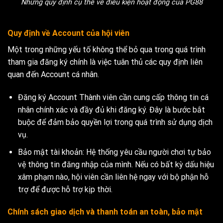
Những quy định cụ thể về điều kiện hoạt động của PG88
Quy định về Account của hội viên
Một trong những yếu tố không thể bỏ qua trong quá trình
tham gia đăng ký chính là việc tuân thủ các quy định liên
quan đến Account cá nhân.
Đăng ký Account Thành viên cần cung cấp thông tin cá
nhân chính xác và đầy đủ khi đăng ký. Đây là bước bắt
buộc để đảm bảo quyền lợi trong quá trình sử dụng dịch
vụ.
Bảo mật tài khoản: Hệ thống yêu cầu người chơi tự bảo
vệ thông tin đăng nhập của mình. Nếu có bất kỳ dấu hiệu
xâm phạm nào, hội viên cần liên hệ ngay với bộ phận hỗ
trợ để được hỗ trợ kịp thời.
Chính sách giao dịch và thanh toán an toàn, bảo mật