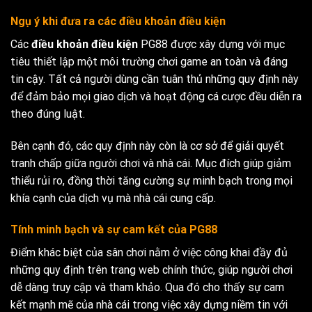
Ngụ ý khi đưa ra các điều khoản điều kiện
Các
điều khoản điều kiện
PG88 được xây dựng với mục
tiêu thiết lập một môi trường chơi game an toàn và đáng
tin cậy. Tất cả người dùng cần tuân thủ những quy định này
để đảm bảo mọi giao dịch và hoạt động cá cược đều diễn ra
theo đúng luật.
Bên cạnh đó, các quy định này còn là cơ sở để giải quyết
tranh chấp giữa người chơi và nhà cái. Mục đích giúp giảm
thiểu rủi ro, đồng thời tăng cường sự minh bạch trong mọi
khía cạnh của dịch vụ mà nhà cái cung cấp.
Tính minh bạch và sự cam kết của PG88
Điểm khác biệt của sân chơi nằm ở việc công khai đầy đủ
những quy định trên trang web chính thức, giúp người chơi
dễ dàng truy cập và tham khảo. Qua đó cho thấy sự cam
kết mạnh mẽ của nhà cái trong việc xây dựng niềm tin với