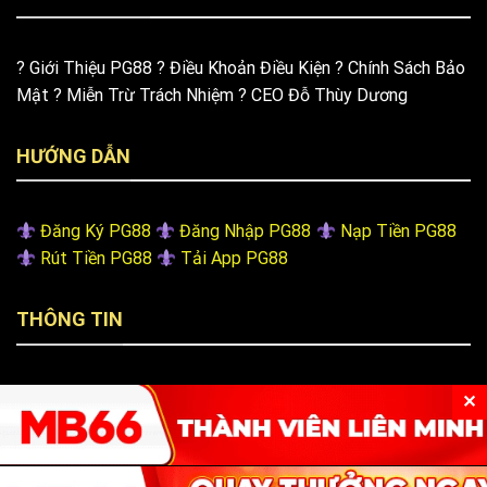
?
Giới Thiệu PG88
?
Điều Khoản Điều Kiện
?
Chính Sách Bảo
Mật
?
Miễn Trừ Trách Nhiệm
?
CEO Đỗ Thùy Dương
HƯỚNG DẪN
Đăng Ký PG88
Đăng Nhập PG88
Nạp Tiền PG88
Rút Tiền PG88
Tải App PG88
THÔNG TIN
? Thương Hiệu: PG88 ? Website:
✕
https://www.pg88.institute/
? Văn Phòng: Số 295 Xã Đàn,
Quận Đống Đa, Thành Phố Hà Nội, Việt Nam ? Hotline:
0989571111